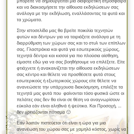
μπορείτε να δημιουργείται μια διαφορετική ατμόσφαιρα
και να διακοσμήσετε την αίθουσα εκδηλώσεων σας
ανάλογα με την εκδήλωση, εναλλάσοντας τα φυτά και
τα χρώματα.
Στην ιστοσελίδα μας θα βρείτε ποικιλία τεχνητών
φυτών και δέντρων για να ταιριάξετε ανάλογα με τη
διαρρύθμιση των χώρων σας και το στυλ των επίπλων
σας. Γλαστράκια και φυτά για εσωτερικούς χώρους,
τεχνητά δέντρα και κισσοί για πιο πλούσια αίσθηση,
είμαστε εδώ για να σας βοηθήσουμε να επιλέξετε. Είτε
φτιάχνετε ή ανακαινίζεται την αίθουσα εκδηλώσεων
σας κέντρο και θέλετε να προσθέσετε φυτά στους
εσωτερικούς ή εξωτερικούς χώρους είτε θέλετε να
ανανεώσετε την υπάρχουσα διακόσμηση, επιλέξτε τα
τεχνητά μας φυτά που φαίνονται τόσο φυσικά ώστε οι
πελάτες σας δεν θα είναι σε θέση να αναγνωρίσουν
εύκολα εάν είναι αληθινά ή ψεύτικα. Και Προσοχή, …
δεν χρειάζονται πότισμα 🙂
Εάν λοιπόν πιστεύεται ότι είναι η ώρα για μια
ανανέωση του χώρου σας με χαμηλό κόστος, χωρίς να