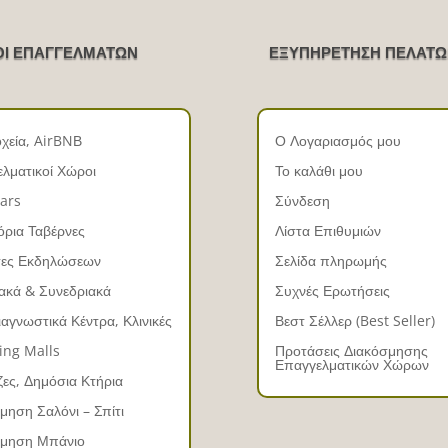
Ι ΕΠΑΓΓΕΛΜΑΤΩΝ
ΕΞΥΠΗΡΕΤΗΣΗ ΠΕΛΑΤ
χεία, AirBNΒ
Ο Λογαριασμός μου
λματικοί Χώροι
Το καλάθι μου
ars
Σύνδεση
όρια Ταβέρνες
Λίστα Επιθυμιών
σες Εκδηλώσεων
Σελίδα πληρωμής
ακά & Συνεδριακά
Συχνές Ερωτήσεις
ιαγνωστικά Κέντρα, Κλινικές
Βεστ Σέλλερ (Best Seller)
ing Malls
Προτάσεις Διακόσμησης
Επαγγελματικών Χώρων
ες, Δημόσια Κτήρια
μηση Σαλόνι – Σπίτι
σμηση Μπάνιο