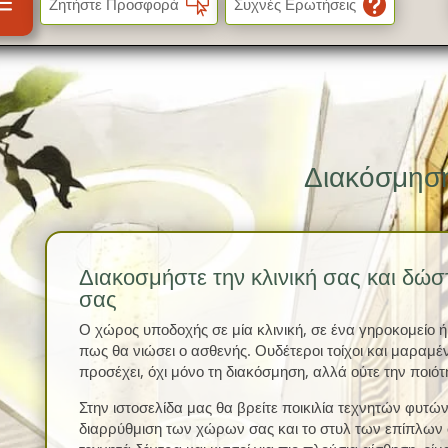
a


Ζητήστε Προσφορά
Συχνές Ερωτήσεις
Διακόσμηση
Διακοσμήστε την κλινική σας και δώ
σας
Ο χώρος υποδοχής σε μία κλινική, σε ένα γηροκομείο ή
πως θα νιώσει ο ασθενής. Ουδέτεροι τοίχοι και μαραμέ
προσέχει, όχι μόνο τη διακόσμηση, αλλά ούτε την ποιό
Στην ιστοσελίδα μας θα βρείτε ποικιλία τεχνητών φυτών
διαρρύθμιση των χώρων σας και το στυλ των επίπλων 