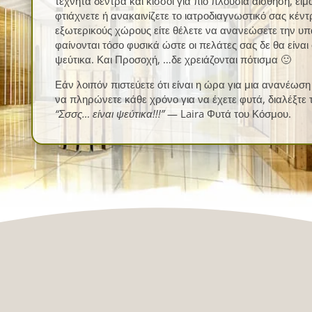
τεχνητά δέντρα και κισσοί για πιο πλούσια αίσθηση, εί
φτιάχνετε ή ανακαινίζετε το ιατροδιαγνωστικό σας κέν
εξωτερικούς χώρους είτε θέλετε να ανανεώσετε την υ
φαίνονται τόσο φυσικά ώστε οι πελάτες σας δε θα είνα
ψεύτικα. Και Προσοχή, …δε χρειάζονται πότισμα 🙂
Εάν λοιπόν πιστεύετε ότι είναι η ώρα για μια ανανέωσ
να πληρώνετε κάθε χρόνο για να έχετε φυτά, διαλέξτε τ
“Σσσς… είναι ψεύτικα!!!”
— Laira Φυτά του Κόσμου.