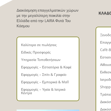
Διακόσμηση επαγγελματικών χώρων
ΚΛΑΔΟ
με την μεγαλύτερη ποικιλία στην
Ελλάδα από την LAIRA Φυτά Του
Κόσμου
Ξενοδο
Επαγγε
Καλύτερα σε πωλήσεις
Café-B
Ειδικές Προσφορές
Εστιατ
Υπηρεσία Τοποθετήσεων
Αίθου
Εφαρμογές – Εστιατόρια & Καφέ
Εκθεσι
Εφαρμογές – Σπίτι & Γραφείο
Ιατροδ
Εφαρμογές – Εμπορικά & Mall
Shopp
Εφαρμογές – Υγεία & Ιατρικά
Κέντρα
Τράπεζ
Διακόσ
Διακό