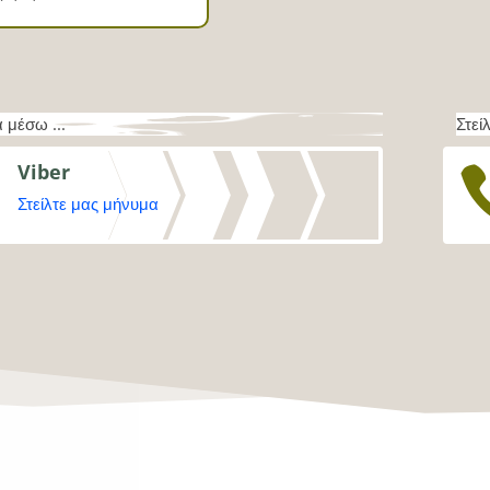
 μέσω ...
Στεί
Viber

Στείλτε μας μήνυμα