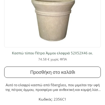
Κασπώ τύπου Πέτρα Άμμου ελαφριά 52X52X46 εκ.
74.58
€
χωρίς ΦΠΑ
Προσθήκη στο καλάθι
Αυτό το ελαφρύ κασπώ από fiberglass, που μιμείται την υφή
της πέτρας άμμου, προσφέρει μια ανθεκτική και κομψή λύση
για τη διακόσμηση κάθε χώρου. Με διακριτικό κωνικό σχέδιο
και διακοσμητικό δαχτυλίδι, είναι ιδανικό για να αναδείξει τα
Κωδικός: 2356C1
φυτά σας τόσο σε εσωτερικούς όσο και σε εξωτερικούς