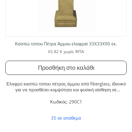
Κασπώ τύπου Πέτρα Άμμου ελαφριά 33X33X90 εκ.
65.82
€
χωρίς ΦΠΑ
Προσθήκη στο καλάθι
Ελαφρύ κασπώ τύπου πέτρας άμμου από fiberglass, ιδανικό
για να προσθέσει κομψότητα και φυσική αίσθηση σε
εσωτερικούς ή εξωτερικούς χώρους. Με ύψος 90 εκ.,
συνδυάζει διαχρονική αισθητική με εξαιρετική αντοχή και
Κωδικός: 290C1
ευκολία τοποθέτησης.
35 σε απόθεμα