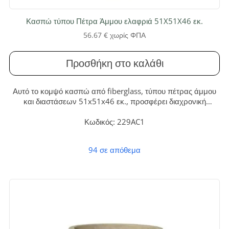
Κασπώ τύπου Πέτρα Άμμου ελαφριά 51X51X46 εκ.
56.67
€
χωρίς ΦΠΑ
Προσθήκη στο καλάθι
Αυτό το κομψό κασπώ από fiberglass, τύπου πέτρας άμμου
και διαστάσεων 51x51x46 εκ., προσφέρει διαχρονική
ομορφιά και εξαιρετική ανθεκτικότητα. Ιδανικό για να
αναβαθμίσετε κάθε εσωτερικό ή εξωτερικό χώρο, χωρίς τις
Κωδικός: 229AC1
απαιτήσεις συντήρησης των φυσικών υλικών.
94 σε απόθεμα