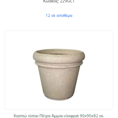
κομψότητα και ανθεκτικότητα για εσωτερική ή εξωτερική
Κωδικός: 229GC1
χρήση, με την εμφάνιση φυσικού υλικού χωρίς τη συντήρηση.
12 σε απόθεμα
Κασπώ τύπου Πέτρα Άμμου ελαφριά 90x90x82 εκ.