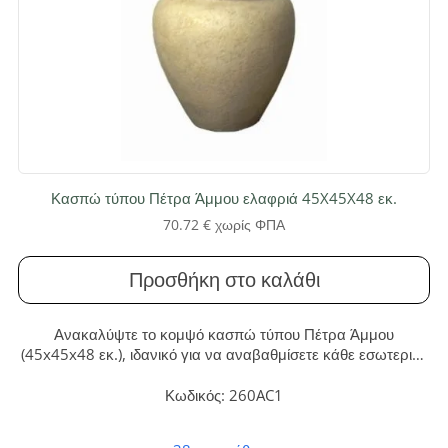
Κασπώ τύπου Πέτρα Άμμου ελαφριά 45X45X48 εκ.
70.72
€
χωρίς ΦΠΑ
Προσθήκη στο καλάθι
Ανακαλύψτε το κομψό κασπώ τύπου Πέτρα Άμμου
(45x45x48 εκ.), ιδανικό για να αναβαθμίσετε κάθε εσωτερικό
ή εξωτερικό χώρο. Κατασκευασμένο από ελαφρύ και
ανθεκτικό fiberglass, προσφέρει τη διαχρονική αισθητική της
Κωδικός: 260AC1
φυσικής πέτρας, συνδυάζοντας κομψότητα και μηδενική
συντήρηση.