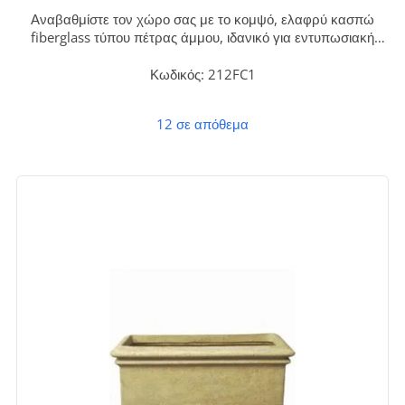
Αναβαθμίστε τον χώρο σας με το κομψό, ελαφρύ κασπώ
fiberglass τύπου πέτρας άμμου, ιδανικό για εντυπωσιακή
διακόσμηση εσωτερικών και εξωτερικών χώρων. Με τις
επιβλητικές του διαστάσεις 122x76x76 εκ., προσφέρει
Κωδικός: 212FC1
διαχρονική ομορφιά και αντοχή, χωρίς καμία ανάγκη
συντήρησης.
12 σε απόθεμα