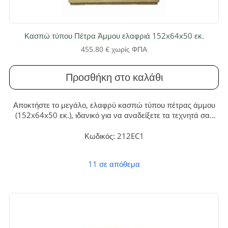
Κασπώ τύπου Πέτρα Άμμου ελαφριά 152x64x50 εκ.
455.80
€
χωρίς ΦΠΑ
Προσθήκη στο καλάθι
Αποκτήστε το μεγάλο, ελαφρύ κασπώ τύπου πέτρας άμμου
(152x64x50 εκ.), ιδανικό για να αναδείξετε τα τεχνητά σας
φυτά. Συνδυάζει την εντυπωσιακή, διαχρονική αισθητική με
την ανθεκτικότητα και την ευκολία τοποθέτησης σε κάθε
Κωδικός: 212EC1
εσωτερικό ή εξωτερικό χώρο, χωρίς καμία συντήρηση.
11 σε απόθεμα