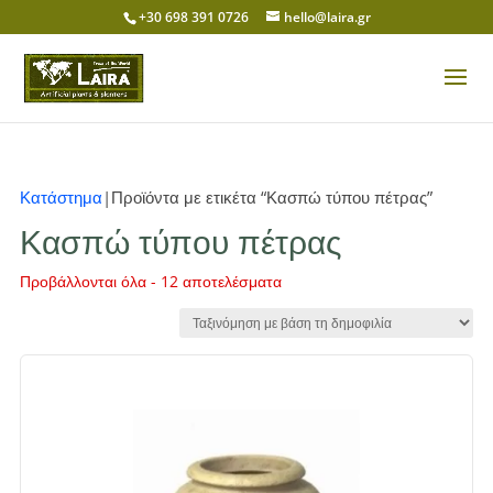
+30 698 391 0726
hello@laira.gr
Κατάστημα
|Προϊόντα με ετικέτα “Κασπώ τύπου πέτρας”
Κασπώ τύπου πέτρας
Sorted
Προβάλλονται όλα - 12 αποτελέσματα
by
popularity