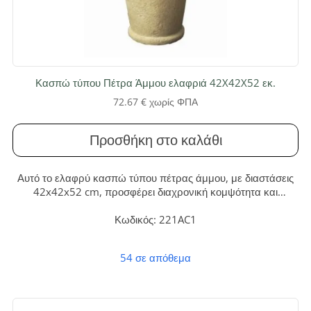
Κασπώ τύπου Πέτρα Άμμου ελαφριά 42X42X52 εκ.
72.67
€
χωρίς ΦΠΑ
Προσθήκη στο καλάθι
Αυτό το ελαφρύ κασπώ τύπου πέτρας άμμου, με διαστάσεις
42x42x52 cm, προσφέρει διαχρονική κομψότητα και
ανθεκτικότητα. Ιδανικό για να αναδείξει φυτά μεσαίου όγκου,
χαρίζει φυσική αισθητική σε εσωτερικούς και εξωτερικούς
Κωδικός: 221AC1
χώρους με μηδενικές απαιτήσεις συντήρησης.
54 σε απόθεμα