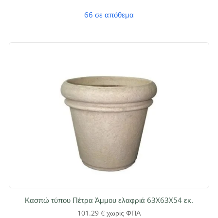
χώρους, χωρίς την ανάγκη συντήρησης.
66 σε απόθεμα
Κασπώ τύπου Πέτρα Άμμου ελαφριά 63X63X54 εκ.
101.29
€
χωρίς ΦΠΑ