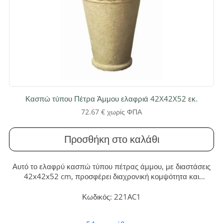
Κασπώ τύπου Πέτρα Άμμου ελαφριά 42X42X52 εκ.
72.67
€
χωρίς ΦΠΑ
Προσθήκη στο καλάθι
Αυτό το ελαφρύ κασπώ τύπου πέτρας άμμου, με διαστάσεις
42x42x52 cm, προσφέρει διαχρονική κομψότητα και
ανθεκτικότητα. Ιδανικό για να αναδείξει φυτά μεσαίου όγκου,
χαρίζει φυσική αισθητική σε εσωτερικούς και εξωτερικούς
Κωδικός: 221AC1
χώρους με μηδενικές απαιτήσεις συντήρησης.