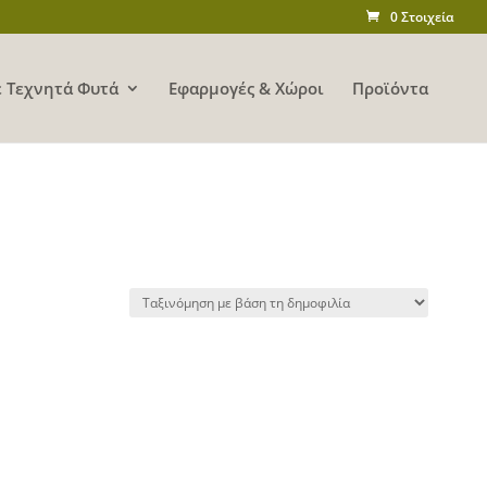
0 Στοιχεία
 Τεχνητά Φυτά
Εφαρμογές & Χώροι
Προϊόντα