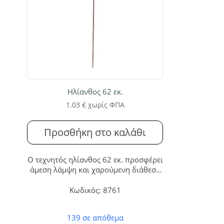
Ηλίανθος 62 εκ.
1.03
€
χωρίς ΦΠΑ
Προσθήκη στο καλάθι
Ο τεχνητός ηλίανθος 62 εκ. προσφέρει
άμεση λάμψη και χαρούμενη διάθεση
σε κάθε χώρο. Απολαύστε την
εντυπωσιακή ομορφιά του χωρίς
Κωδικός: 8761
καμία ανάγκη συντήρησης, ιδανικός
για σπίτια και επαγγελματικούς
139 σε απόθεμα
χώρους.