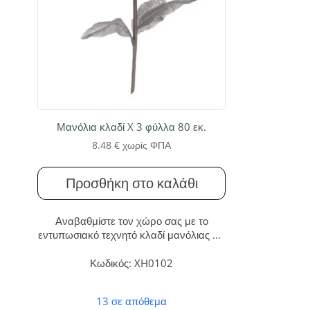
Μανόλια κλαδί X 3 φύλλα 80 εκ.
8.48
€
χωρίς ΦΠΑ
Προσθήκη στο καλάθι
Αναβαθμίστε τον χώρο σας με το
εντυπωσιακό τεχνητό κλαδί μανόλιας 80
εκ. Προσφέρει διαρκή ομορφιά και
φρεσκάδα χωρίς καμία ανάγκη
Κωδικός: XH0102
συντήρησης, ιδανικό για κάθε
διακοσμητική σύνθεση στο σπίτι ή την
13 σε απόθεμα
επιχείρησή σας.