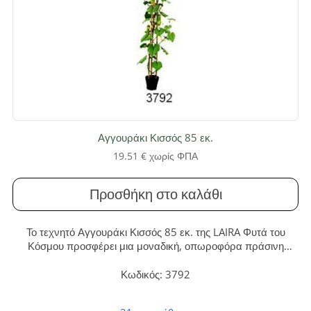
Αγγουράκι Κισσός 85 εκ.
19.51
€
χωρίς ΦΠΑ
Προσθήκη στο καλάθι
Το τεχνητό Αγγουράκι Κισσός 85 εκ. της LAIRA Φυτά του
Κόσμου προσφέρει μια μοναδική, οπωροφόρα πράσινη
πινελιά στον χώρο σας. Απολαύστε την αξεπέραστη ομορφιά
ενός φυτού με μηδενική συντήρηση και διαρκή ανθεκτικότητα.
Κωδικός: 3792
Shhh…., είναι ψεύτικα!!!