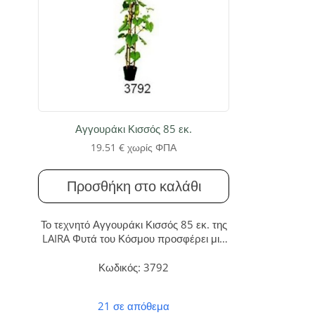
Αγγουράκι Κισσός 85 εκ.
19.51
€
χωρίς ΦΠΑ
Προσθήκη στο καλάθι
Το τεχνητό Αγγουράκι Κισσός 85 εκ. της
LAIRA Φυτά του Κόσμου προσφέρει μια
μοναδική, οπωροφόρα πράσινη πινελιά
στον χώρο σας. Απολαύστε την
Κωδικός: 3792
αξεπέραστη ομορφιά ενός φυτού με
μηδενική συντήρηση και διαρκή
21 σε απόθεμα
ανθεκτικότητα. Shhh…., είναι ψεύτικα!!!