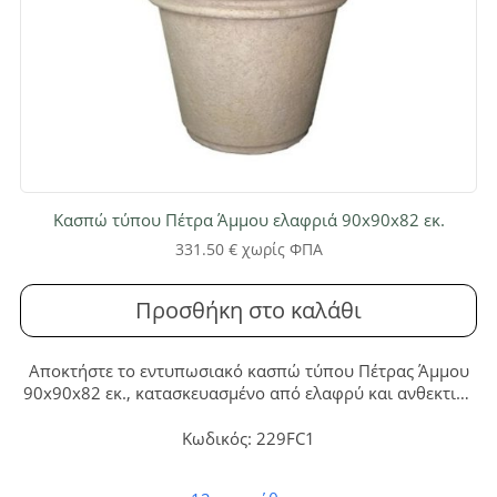
Κασπώ τύπου Πέτρα Άμμου ελαφριά 90x90x82 εκ.
331.50
€
χωρίς ΦΠΑ
Προσθήκη στο καλάθι
Αποκτήστε το εντυπωσιακό κασπώ τύπου Πέτρας Άμμου
90x90x82 εκ., κατασκευασμένο από ελαφρύ και ανθεκτικό
fiberglass. Ιδανικό για να φιλοξενήσει τεχνητά φυτά,
προσφέρει κομψότητα και διαχρονική ομορφιά σε κάθε
Κωδικός: 229FC1
εσωτερικό ή εξωτερικό χώρο, χωρίς ανάγκη συντήρησης.