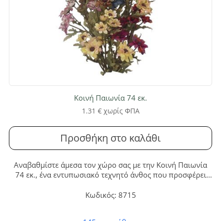
Κοινή Παιωνία 74 εκ.
1.31
€
χωρίς ΦΠΑ
Προσθήκη στο καλάθι
Αναβαθμίστε άμεσα τον χώρο σας με την Κοινή Παιωνία
74 εκ., ένα εντυπωσιακό τεχνητό άνθος που προσφέρει
διαχρονική ομορφιά χωρίς καμία ανάγκη συντήρησης.
Απολαύστε την πλούσια εμφάνιση και τη ζωντάνια ενός
Κωδικός: 8715
φρεσκοκομμένου λουλουδιού, ιδανικό για κάθε
διακοσμητική σύνθεση.